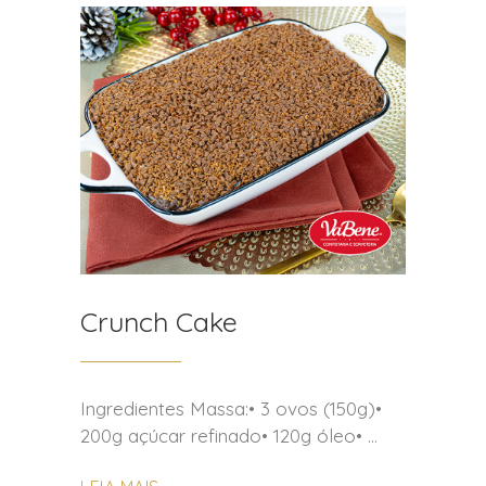
Crunch Cake
Ingredientes Massa:• 3 ovos (150g)•
200g açúcar refinado• 120g óleo•