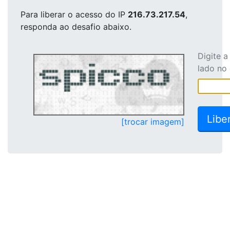
Para liberar o acesso
do IP
216.73.217.54
,
responda ao desafio abaixo.
Digite 
lado no
[trocar imagem]