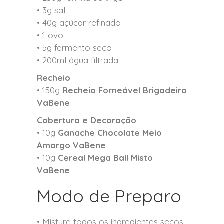
• 3g sal
• 40g açúcar refinado
• 1 ovo
• 5g fermento seco
• 200ml água filtrada
Recheio
• 150g
Recheio Forneável Brigadeiro
VaBene
Cobertura e Decoração
• 10g
Ganache Chocolate Meio
Amargo VaBene
• 10g
Cereal Mega Ball Misto
VaBene
Modo de Preparo
• Misture todos os ingredientes secos.