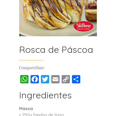
Rosca de Páscoa
Compartilhar:
WhatsApp
Facebook
Twitter
Email
Copy
Compartil
Link
Ingredientes
Massa
• 250g farinha de trigo