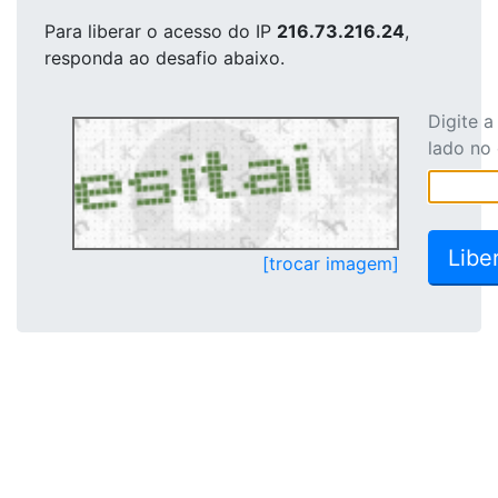
Para liberar o acesso
do IP
216.73.216.24
,
responda ao desafio abaixo.
Digite 
lado no
[trocar imagem]