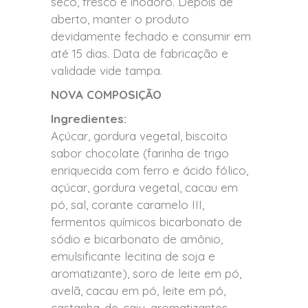
seco, fresco e inodoro. Depois de
aberto, manter o produto
devidamente fechado e consumir em
até 15 dias. Data de fabricação e
validade vide tampa.
NOVA COMPOSIÇÃO
Ingredientes:
Açúcar, gordura vegetal, biscoito
sabor chocolate (farinha de trigo
enriquecida com ferro e ácido fólico,
açúcar, gordura vegetal, cacau em
pó, sal, corante caramelo III,
fermentos químicos bicarbonato de
sódio e bicarbonato de amônio,
emulsificante lecitina de soja e
aromatizante), soro de leite em pó,
avelã, cacau em pó, leite em pó,
castanha-de-caju, aromatizantes,